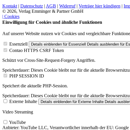
Kontakt
|
Datenschutz
|
AGB
|
Widerruf
|
Verträge hier kündigen
|
Im
© 2026, Verlag Emminger & Partner GmbH
| Cookies
Einwilligung für Cookies und ähnliche Funktionen
Auf unserer Website nutzen wir Cookies und vergleichbare Funktion
Essenziell
Details einblenden
für Essenziell
Details ausblenden
für Es
Contao HTTPS CSRF Token
Schützt vor Cross-Site-Request-Forgery Angriffen.
Speicherdauer:
Dieses Cookie bleibt nur für die aktuelle Browsersitz
PHP SESSION ID
Speichert die aktuelle PHP-Session.
Speicherdauer:
Dieses Cookie bleibt nur für die aktuelle Browsersitz
Externe Inhalte
Details einblenden
für Externe Inhalte
Details ausble
Video Streaming
YouTube
Anbieter:
YouTube LLC, Verantwortlicher innerhalb der EU: Google I