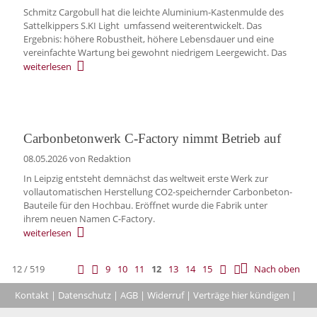
Schmitz Cargobull hat die leichte Aluminium-Kastenmulde des
Sattelkippers S.KI Light umfassend weiterentwickelt. Das
Ergebnis: höhere Robustheit, höhere Lebensdauer und eine
vereinfachte Wartung bei gewohnt niedrigem Leergewicht. Das
weiterlesen
Carbonbetonwerk C-Factory nimmt Betrieb auf
08.05.2026
von Redaktion
In Leipzig entsteht demnächst das weltweit erste Werk zur
vollautomatischen Herstellung CO2-speichernder Carbonbeton-
Bauteile für den Hochbau. Eröffnet wurde die Fabrik unter
ihrem neuen Namen C-Factory.
weiterlesen
12 / 519
9
10
11
12
13
14
15
Nach oben
Kontakt
|
Datenschutz
|
AGB
|
Widerruf
|
Verträge hier kündigen
|
|